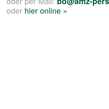
oder per Mail:
bo@amz-pers
oder
hier online »